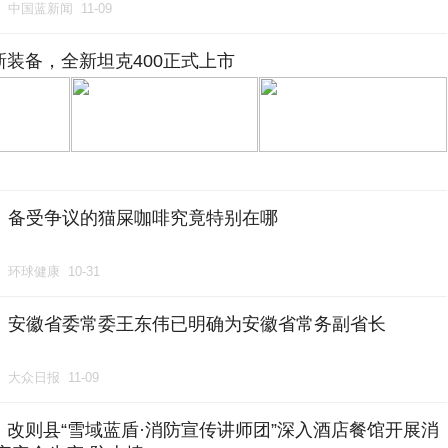
中国蓝新闻
11-09
装备，全新坦克400正式上市
备受争议的猫屎咖啡究竟特别在哪
环球健康
10-31
安徽省委常委王东伟已明确为安徽省常务副省长
大众日报
11-09
改则县“雪域蓝盾·消防宣传讲师团”深入酒店餐馆开展消