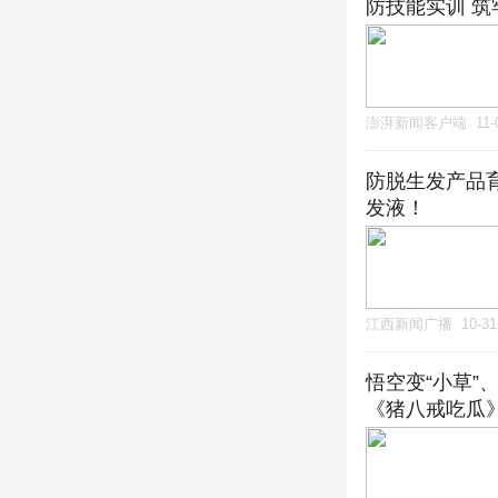
防技能实训 筑
澎湃新闻客户端
11-
防脱生发产品
发液！
江西新闻广播
10-31
悟空变“小草
《猪八戒吃瓜