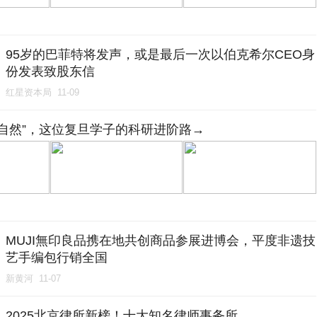
95岁的巴菲特将发声，或是最后一次以伯克希尔CEO身
份发表致股东信
红星资本局
11-09
自然”，这位复旦学子的科研进阶路→
MUJI無印良品携在地共创商品参展进博会，平度非遗技
艺手编包行销全国
新黄河
11-07
2025北京律所新榜！十大知名律师事务所