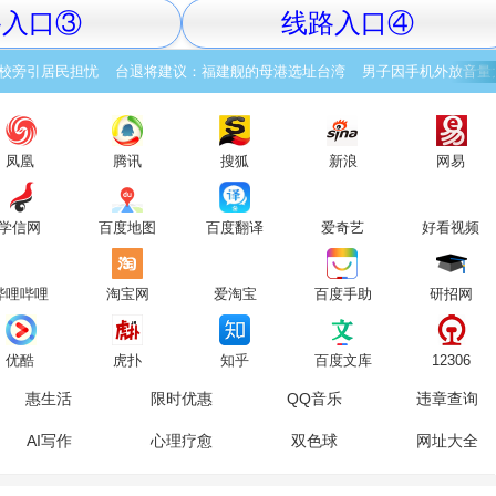
路入口③
线路入口④
校旁引居民担忧
台退将建议：福建舰的母港选址台湾
男子因手机外放音量
凤凰
腾讯
搜狐
新浪
网易
学信网
百度地图
百度翻译
爱奇艺
好看视频
哔哩哔哩
淘宝网
爱淘宝
百度手助
研招网
优酷
虎扑
知乎
百度文库
12306
惠生活
限时优惠
QQ音乐
违章查询
AI写作
心理疗愈
双色球
网址大全