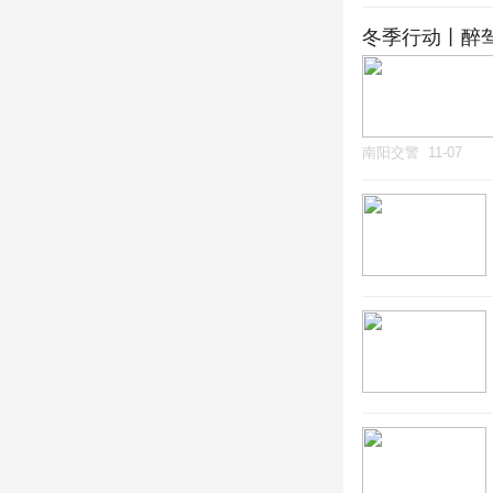
冬季行动丨醉
南阳交警
11-07