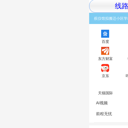
线
殡仪馆拟搬迁小区学
百度
东方财富
京东
天猫国际
AI视频
前程无忧