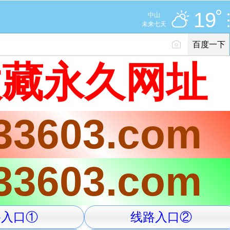
多云
19
中山
优
未来七天
百度一下
立即登录
收藏永久网址
0日
19°C
/
多云
33603.com
PC版
网站地图
33603.com
002000001号 京ICP证030173号
声明
意见反馈
路入口①
线路入口②