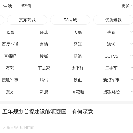
更多
生活
查询
京东商城
58同城
优质爆款
凤凰
环球
人民
央视
百度小说
言情
晋江
潇湘
直播吧
搜狐
新浪
CCTV5
有驾
车之家
太平洋
二手车
搜狐军事
腾讯
铁血
新浪军事
东方
新浪
同花顺
搜狐财经
五年规划首提建设能源强国，有何深意
人民日报
6小时前