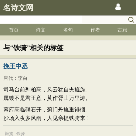
名诗文网
首页
诗文
名句
作者
古籍
与“铁骑”相关的标签
挽王中丞
唐代
：
李白
司马台前列柏高，风云犹自夹旌旄。
属镂不是君王意，莫作胥山万里涛。
幕府高临碣石开，蓟门丹旐重徘徊。
沙场入夜多风雨，人见亲提铁骑来！
旌旄
铁骑