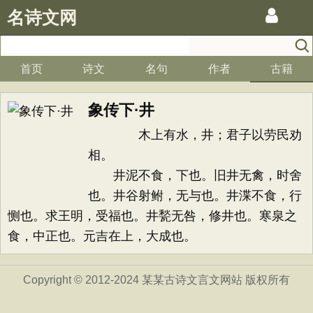
名诗文网
首页
诗文
名句
作者
古籍
象传下·井
木上有水，井；君子以劳民劝
相。
井泥不食，下也。旧井无禽，时舍
也。井谷射鲋，无与也。井渫不食，行
恻也。求王明，受福也。井甃无咎，修井也。寒泉之
食，中正也。元吉在上，大成也。
Copyright © 2012-2024 某某古诗文言文网站 版权所有