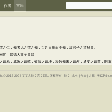
古籍
作者
之仁，知者见之谓之知，百姓日用而不知，故君子之道鲜矣。
同忧，盛德大业至矣哉！
谓易，成象之谓乾，效法之谓坤，极数知来之谓占，通变之谓事，阴阳
ight © 2012-2024 某某古诗文言文网站 版权所有 |
诗文
|
名句
|
作者
|
古籍
|
粤ICP备xxx