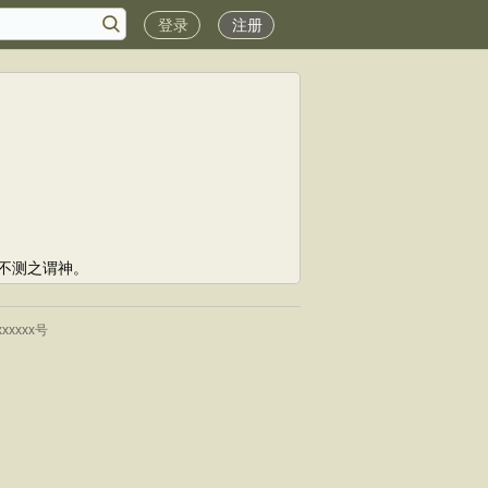
登录
注册
不测之谓神。
xxxxx号