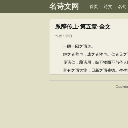
名诗文网
首页
诗文
名句
系辞传上·第五章·全文
作者：
李白
一阴一阳之谓道。
继之者善也，成之者性也。仁者见之谓
显诸仁，藏诸用，鼓万物而不与圣人
富有之谓大业，日新之谓盛德。生生之
Copyr