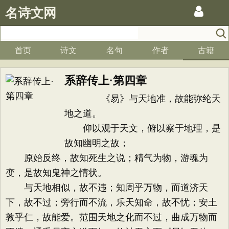
名诗文网
首页
诗文
名句
作者
古籍
系辞传上·第四章
《易》与天地准，故能弥纶天
地之道。
仰以观于天文，俯以察于地理，是
故知幽明之故；
原始反终，故知死生之说；精气为物，游魂为
变，是故知鬼神之情状。
与天地相似，故不违；知周乎万物，而道济天
下，故不过；旁行而不流，乐天知命，故不忧；安土
敦乎仁，故能爱。范围天地之化而不过，曲成万物而