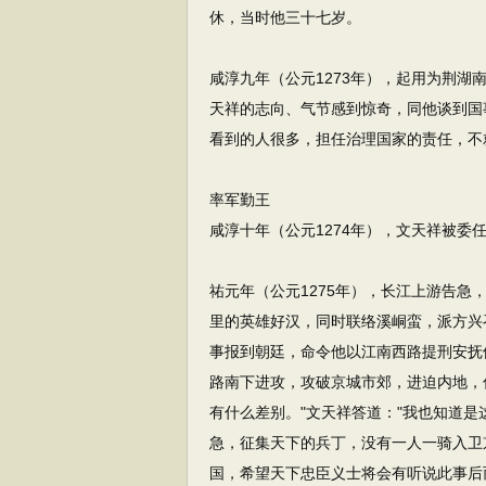
休，当时他三十七岁。
咸淳九年（公元1273年），起用为荆
天祥的志向、气节感到惊奇，同他谈到国
看到的人很多，担任治理国家的责任，不
率军勤王
咸淳十年（公元1274年），文天祥被委
祐元年（公元1275年），长江上游告
里的英雄好汉，同时联络溪峒蛮，派方兴
事报到朝廷，命令他以江南西路提刑安抚
路南下进攻，攻破京城市郊，进迫内地，
有什么差别。"文天祥答道："我也知道
急，征集天下的兵丁，没有一人一骑入卫
国，希望天下忠臣义士将会有听说此事后