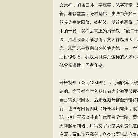
文天祥，初名云孙，字履善，又字宋瑞，
善。相貌堂堂，身材魁伟，皮肤白美如玉
的乡先生欧阳修、杨邦乂、胡铨的画像，谥
中的一员，就不是真正的男子汉。"他二
久，治理政事渐渐怠惰，文天祥以法天不
完。宋理宗皇帝亲自选拔他为第一名。考
胆好似铁石，我以为能得到这样的人才可喜
他父亲逝世，回家守丧。
开庆初年（公元1259年），元朝的军
错的。文天祥当时入朝任命为宁海军节度
自己请免职回乡。后来逐渐升官至刑部侍
行，也没有回音因此出外任瑞州知州，改
职。担任军器监并兼任代理直学士院。贾
天祥起草制诰，所写文字都是讽刺贾似道
有写，贾似道不高兴，命令台臣张志立奏