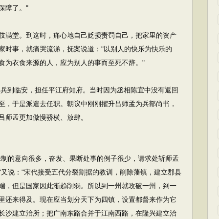
保障了。"
伎满堂。到这时，痛心地自己贬损责罚自己，把家里的资产
家时事，就痛哭流涕，抚案说道："以别人的快乐为快乐的
食为衣食来源的人，应为别人的事而至死不辞。"
祥率兵到临安，担任平江府知府。当时因为丞相陈宜中没有返回
至，于是派遣去任职。朝议中刚刚擢升吕师孟为兵部尚书，
吕师孟更加傲慢骄横、放肆。
牵制的意向很多，奋发、果断处事的例子很少，请求处斩师孟
"又说："宋代接受五代分裂割据的教训，削除藩镇，建立郡县
端，但是国家因此渐趋削弱。所以到一州就攻破一州，到一
里还来得及。现在应当划分天下为四镇，设置都督来作为它
长沙建立治所；把广南东路合并于江南西路，在隆兴建立治