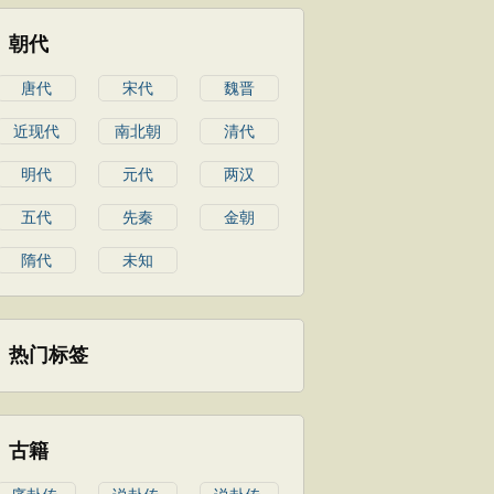
朝代
唐代
宋代
魏晋
近现代
南北朝
清代
明代
元代
两汉
五代
先秦
金朝
隋代
未知
热门标签
古籍