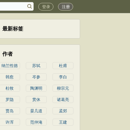
登录
注册
最新标签
作者
纳兰性德
苏轼
杜甫
韩愈
岑参
李白
杜牧
陶渊明
柳宗元
罗隐
贯休
诸葛亮
贾岛
晏几道
孟郊
许浑
范仲淹
王建