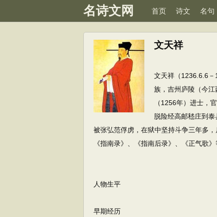
名诗文网
首页
诗文
名句
文天祥
文天祥（1236.6.
族，吉州庐陵（今江
（1256年）进士
脱险经高邮嵇庄到泰
被张弘范俘虏，在狱中坚持斗争三年多，
《指南录》、《指南后录》、《正气歌》
人物生平
早期经历