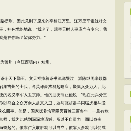
湖南路提刑。因此见到了原来的宰相江万里。江万里平素就对文
事，神色忧伤地说："我老了，观察天时人事应当有变化，我
就是在你吗？望你努力。"
任为赣州（今江西境内）知州。
急，诏令天下勤王。文天祥捧着诏书流涕哭泣，派陈继周率领郡
召集吉州的士兵，各英雄豪杰群起响应，聚集兵众万人。此
使的名义率军入卫京师。他的朋友制止他说："现在元兵分三
你以乌合之众万余人赴京入卫，这与驱赶群羊同猛虎相斗没
是这么回事。但是，国家抚养培育臣民百姓三百多年，一旦有危
京师，我为此感到深深地遗憾。所以不自量力，而以身殉
而奋起的。依靠仁义取胜就可以自立，依靠人多就可以促成