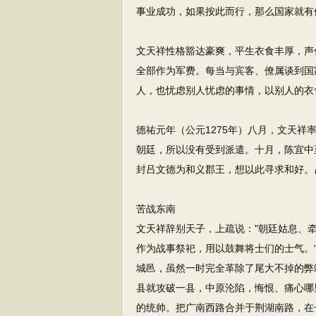
事业成功，如果按此而行，那么国家就有
文天祥性格豁达豪爽，平生衣食丰厚，声
全部作为军费。每当与宾客、僚属谈到国
人，也忧虑别人忧虑的事情，以别人的衣
德祐元年（公元1275年）八月，文天
朝廷，所以没有受到派遣。十月，陈宜中
封吕文德为和义郡王，想以此寻求和好。
苦战东南
文天祥辞别天子，上疏说："朝廷姑息、
作为战事祭祀，用以鼓舞将士们的士气。
城邑，虽然一时完全革除了尾大不掉的弊
县就攻破一县，中原沦陷，悔恨、痛心哪
的统帅。把广南西路合并于荆湖南路，在