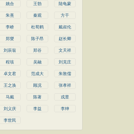
姚合
王勃
陆龟蒙
朱熹
秦观
方干
李峤
杜荀鹤
戴叔伦
郑燮
陈子昂
赵长卿
刘辰翁
郑谷
文天祥
程垓
吴融
刘克庄
卓文君
范成大
朱敦儒
王之涣
顾况
张孝祥
马戴
陈著
戎昱
刘义庆
李益
李绅
李世民