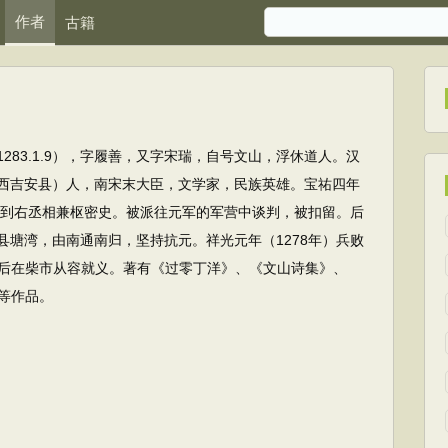
作者
古籍
6－1283.1.9），字履善，又字宋瑞，自号文山，浮休道人。汉
西吉安县）人，南宋末大臣，文学家，民族英雄。宝祐四年
，官到右丞相兼枢密史。被派往元军的军营中谈判，被扣留。后
县塘湾，由南通南归，坚持抗元。祥光元年（1278年）兵败
后在柴市从容就义。著有《过零丁洋》、《文山诗集》、
等作品。