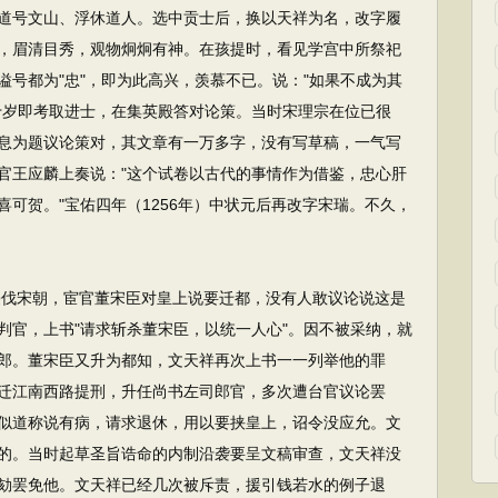
道号文山、浮休道人。选中贡士后，换以天祥为名，改字履
，眉清目秀，观物炯炯有神。在孩提时，看见学宫中所祭祀
号都为"忠"，即为此高兴，羡慕不已。说："如果不成为其
十岁即考取进士，在集英殿答对论策。当时宋理宗在位已很
息为题议论策对，其文章有一万多字，没有写草稿，一气写
官王应麟上奏说："这个试卷以古代的事情作为借鉴，忠心肝
可贺。"宝佑四年（1256年）中状元后再改字宋瑞。不久，
队侵伐宋朝，宦官董宋臣对皇上说要迁都，没有人敢议论说这是
判官，上书"请求斩杀董宋臣，以统一人心"。因不被采纳，就
郎。董宋臣又升为都知，文天祥再次上书一一列举他的罪
迁江南西路提刑，升任尚书左司郎官，多次遭台官议论罢
似道称说有病，请求退休，用以要挟皇上，诏令没应允。文
的。当时起草圣旨诰命的内制沿袭要呈文稿审查，文天祥没
劾罢免他。文天祥已经几次被斥责，援引钱若水的例子退