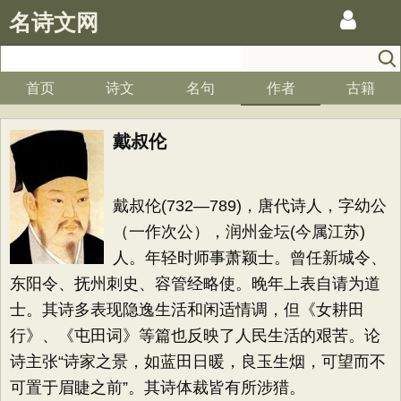
名诗文网
首页
诗文
名句
作者
古籍
戴叔伦
戴叔伦(732—789)，唐代诗人，字幼公
（一作次公），润州金坛(今属江苏)
人。年轻时师事萧颖士。曾任新城令、
东阳令、抚州刺史、容管经略使。晚年上表自请为道
士。其诗多表现隐逸生活和闲适情调，但《女耕田
行》、《屯田词》等篇也反映了人民生活的艰苦。论
诗主张“诗家之景，如蓝田日暖，良玉生烟，可望而不
可置于眉睫之前”。其诗体裁皆有所涉猎。