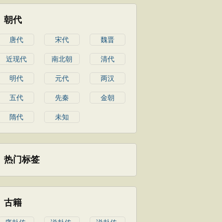
朝代
唐代
宋代
魏晋
近现代
南北朝
清代
明代
元代
两汉
五代
先秦
金朝
隋代
未知
热门标签
古籍