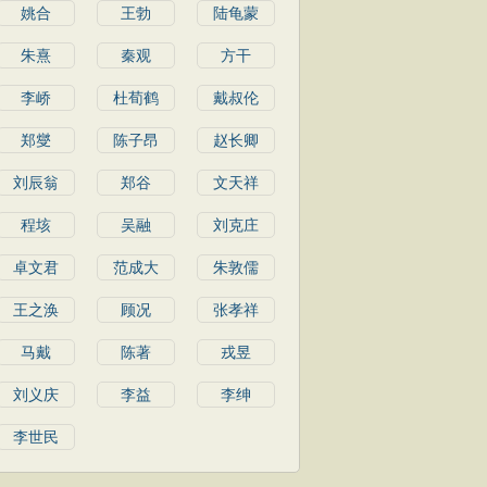
姚合
王勃
陆龟蒙
朱熹
秦观
方干
李峤
杜荀鹤
戴叔伦
郑燮
陈子昂
赵长卿
刘辰翁
郑谷
文天祥
程垓
吴融
刘克庄
卓文君
范成大
朱敦儒
王之涣
顾况
张孝祥
马戴
陈著
戎昱
刘义庆
李益
李绅
李世民