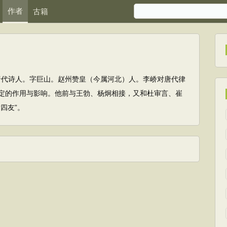
作者
古籍
) ，唐代诗人。字巨山。赵州赞皇（今属河北）人。李峤对唐代律
定的作用与影响。他前与王勃、杨炯相接，又和杜审言、崔
四友”。