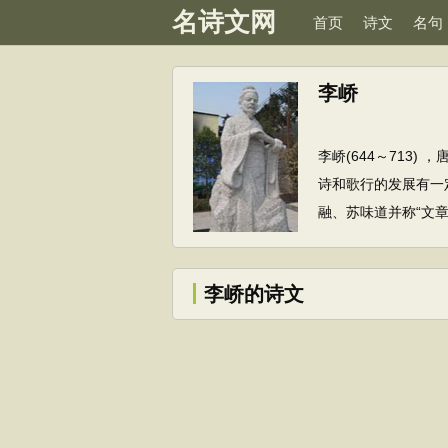
名诗文网
首页
诗文
名句
李峤
李峤(644～713
诗和歌行的发展有一
融、苏味道并称“文章
李峤的诗文