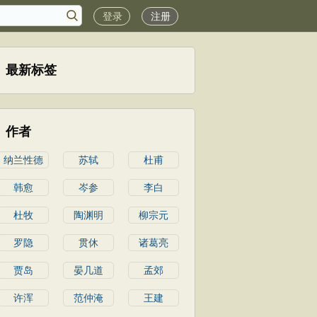
登录
注册
最新标签
作者
纳兰性德
苏轼
杜甫
韩愈
岑参
李白
杜牧
陶渊明
柳宗元
罗隐
贯休
诸葛亮
贾岛
晏几道
孟郊
许浑
范仲淹
王建