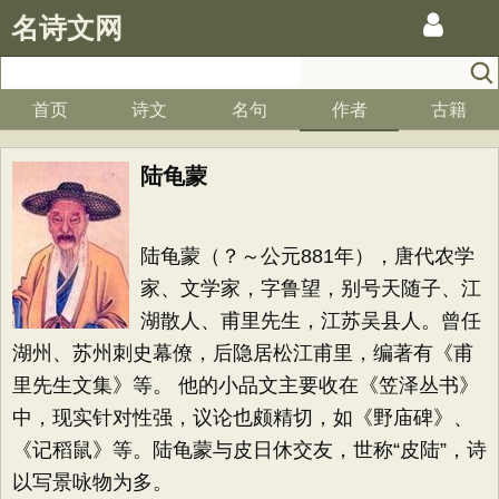
名诗文网
首页
诗文
名句
作者
古籍
陆龟蒙
陆龟蒙（？～公元881年），唐代农学
家、文学家，字鲁望，别号天随子、江
湖散人、甫里先生，江苏吴县人。曾任
湖州、苏州刺史幕僚，后隐居松江甫里，编著有《甫
里先生文集》等。 他的小品文主要收在《笠泽丛书》
中，现实针对性强，议论也颇精切，如《野庙碑》、
《记稻鼠》等。陆龟蒙与皮日休交友，世称“皮陆”，诗
以写景咏物为多。