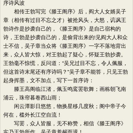
序诗风波
相传王勃写完《滕王阁序》后，阎大人女婿吴子
章（相传有过目不忘之才）被抢风头，大怒，讥讽王
勃诗作是抄袭自己的，《滕王阁序》是自己宿构的
诗，王勃是抄袭自己的，是偷背出来的!见阎大人和众
士不信，吴子章当众将《滕王阁序》一字不落地背出
来，众人皆大惊，对王勃起了疑心，怀疑王勃抄袭。
王勃毫不惊慌，反问道："吴兄过目不忘，令人佩服，
但这首诗末尾还有序诗吗？"吴子章不能答，只见王勃
起身挥墨，文不加点，写下一首序诗：
滕王高阁临江渚，佩玉鸣鸾罢歌舞；画栋朝飞南
浦云，珠帘暮卷西山雨；
闲云潭影日悠悠，物换星移几度秋；阁中帝子今
何在，槛外长江空自流！
写罢，众人皆服，无不称赞，相信《滕王阁序》
实乃王勃所作。吴子章羞赧而退！