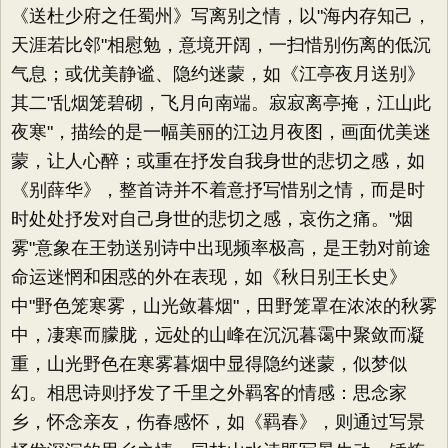
《送杜少府之任蜀州》写离别之情，以"海内存知己，
天涯若比邻"相慰勉，意境开阔，一扫惜别伤离的低沉
气息；或优美静谧、隐约迷蒙，如《江亭夜月送别》
其二"乱烟笼碧砌，飞月向南端。寂寂离亭掩，江山此
夜寒"，描绘的是一幅美丽的江边月夜图，画面优美迷
蒙，让人心醉；或重在抒发自我身世的悲切之感，如
《别薛华》，整首诗并不着意抒写惜别之情，而是时
时处处抒发对自己身世的悲切之感，哀伤之痛。"烟
雾"意象在王勃送别诗中出现频率极高，是王勃对前途
命运迷惘和困惑的外在表现，如《秋日别王长史》
中"野色笼寒雾，山光敛暮烟"，田野笼罩在浓浓的秋雾
中，凄寒而朦胧，远处的山峰在沉沉暮霭中聚敛而凝
重，山光野色在寒雾暮烟中显得隐约迷蒙，似梦似
幻。相思诗则抒发了千里之外羁客的情感：思念家
乡，怀念亲友，伤春感怀，如《羁春》，则通过写景