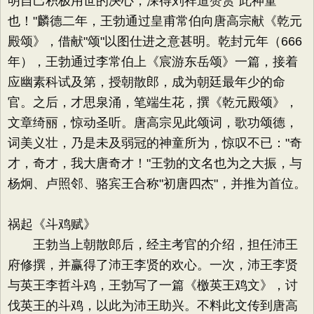
明自己积极用世的决心，深得刘祥道赞赏"此神童
也！"麟德二年，王勃通过皇甫常伯向唐高宗献《乾元
殿颂》，借献"颂"以图仕进之意甚明。乾封元年（666
年），王勃通过李常伯上《宸游东岳颂》一篇，接着
应幽素科试及第，授朝散郎，成为朝廷最年少的命
官。之后，才思泉涌，笔端生花，撰《乾元殿颂》，
文章绮丽，惊动圣听。唐高宗见此颂词，歌功颂德，
词美义壮，乃是未及弱冠的神童所为，惊叹不已："奇
才，奇才，我大唐奇才！"王勃的文名也为之大振，与
杨炯、卢照邻、骆宾王合称"初唐四杰"，并推为首位。
祸起《斗鸡赋》
王勃当上朝散郎后，经主考官的介绍，担任沛王
府修撰，并赢得了沛王李贤的欢心。一次，沛王李贤
与英王李哲斗鸡，王勃写了一篇《檄英王鸡文》，讨
伐英王的斗鸡，以此为沛王助兴。不料此文传到唐高