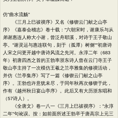
仿"曲水流觞"
《三月上巳祓禊序》又名《修锲云门献之山亭
序》《嘉泰会稽志》卷十载："六朝宋时，谢康乐与从
弟谢惠连人称大小谢，曾泛舟耶溪，对诗于王子敬山
亭。"谢灵运与惠连联句，刻于（孤潭）树侧""初唐诗
人宋之问更开越中唐诗风流之先河。永淳二年（683
年）初唐四杰之首的王勃率浙东诗人曾在云门寺王子
敬山亭主持了一次模仿王羲之兰亭雅集的修禊活动，
并仿《兰亭集序》写了一篇《修锲云门献之山亭
序》。王勃也许意犹未尽，于同年秋再次修锲于此，
作有《越州秋日宴山亭序》。此后又有大历浙东唱和
（57诗人）。
《全唐文》卷一八一《三月上巳祓禊序》："永淳
二年"句讹误。按：如前面所述王勃卒于唐高宗上元三