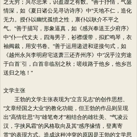
之无穷；兴尽悲来，识盈虚之有数。"善于抒情，气盛
情深，如《夏日诸公见寻访诗序》中"天地不仁，造化
无力。授仆以幽忧孤愤之性，禀仆以耿介不平之
气。"善于描写，形象逼真，如《感兴奉送王少府序》
中"仆一代丈夫，四海男子，衫襟缓带，拟贮鸣琴，衣
袖阀裁，用安书卷。"善于运用递进和逆接句式，如
《越州永兴李明府宅送萧三还齐州序》中"况乎泣穷途
于白首¨引，白首非临别之秋；嗟歧路于他乡，他乡岂
送归之地！"
文学主张
王勃的文学主张表现为"立言见志"的创作思想、
"文章经国之大业"的教化功能，但王勃的作品则呈现
出"高情壮思"与"雄笔奇才"相结合的雄壮美、"气凌云
汉，字挟风霜"的风格取向及其"感序缘情，登离寄
赏"的表现方式。造成这种冲突的原因是王勃的文学思