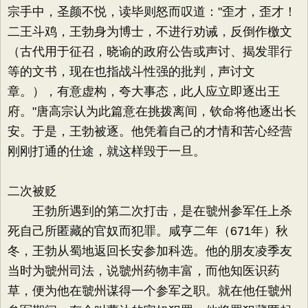
宗手中，圣颜不悦，读毕则怒而叹道："歪才，歪才！
二王斗鸡，王勃身为博士，不进行劝诫，反倒作檄文
（古代用于征召，晓谕的政府公告或声讨、揭发罪行
等的文书，现在也指战斗性强的批判，声讨文
章。），有意虚构，夸大事态，此人应立即逐出王
府。"唐高宗认为此篇意在挑拨离间，钦命将他逐出长
安。于是，王勃被逐。他凭着自己的才情和苦心经营
刚刚打通的仕途，就这样毁于一旦。
二次被贬
王勃所遇到的第二次打击，是在虢州参军任上杀
死自己所匿藏的官奴而犯罪。咸亨二年（671年）秋
冬，王勃从蜀地返回长安参加科选。他的朋友凌季友
当时为虢州司法，说虢州药物丰富，而他知医识药
草，便为他在虢州谋得一个参军之职。就在他任虢州