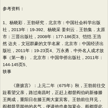
参考资料：
1、杨晓彩．王勃研究．北京市：中国社会科学出版
社，2013年：19-392、杨晓采 姜剑云．王勃集．太原
市：三晋出版社，2008年：177-186页3、恺恺 王浩
然 达夫．文冠群豪的文学名家．北京市：中国经济出
版社，2011年：19-23页4、万永勇．中外名人成才故
事（第一卷）．北京市：中国华侨出版社，2011年：
144-145页5、
轶事
《唐摭言》：上元二年（675年）秋，王勃前往交
趾看望父亲，路过南昌时，正赶上都督阎伯屿新修滕
王阁成，重阳日在滕王阁大宴宾客。王勃前往拜见，
阎都督早闻他的名气，便请他也参加宴会。阎都督此