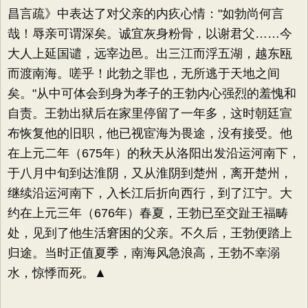
昌言疏》中表达了对父亲的内疚心情："如勃尚何言
哉！辱亲可谓深矣。诚宜灰身粉骨，以谢君父……今
大人上延国谴，远宰边邑。出三江而浮五湖，越东瓯
而渡南海。嗟乎！此勃之罪也，无所逃于天地之间
矣。"从中可体会到身为孝子的王勃内心强烈的羞愧和
自责。王勃出狱后在家里停留了一年多，这时朝廷宣
布恢复他的旧职，他已视宦海为畏途，没有接受。他
在上元二年（675年）的秋天从洛阳出发沿运河南下，
于八月中旬到达淮阴，又从淮阴到楚州，离开楚州，
继续沿运河南下，入长江后折向西行，到了江宁。大
约在上元三年（676年）春夏，王勃已至交趾王福畴
处，见到了他生活窘困的父亲。不久后，王勃便踏上
归途。当时正值夏季，南海风急浪高，王勃不幸溺
水，惊悸而死。▲