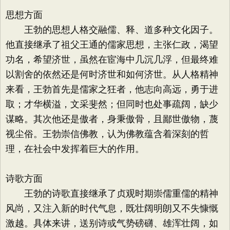
思想方面
王勃的思想人格交融儒、释、道多种文化因子。
他直接继承了祖父王通的儒家思想，主张仁政，渴望
功名，希望济世，虽然在宦海中几沉几浮，但最终难
以割舍的依然还是何时济世和如何济世。从人格精神
来看，王勃首先是儒家之狂者，他志向高远，勇于进
取；才华横溢，文采斐然；但同时也处事疏阔，缺少
谋略。其次他还是傲者，身秉傲骨，且鄙世傲物，蔑
视尘俗。王勃崇信佛教，认为佛教蕴含着深刻的哲
理，在社会中发挥着巨大的作用。
诗歌方面
王勃的诗歌直接继承了贞观时期崇儒重儒的精神
风尚，又注入新的时代气息，既壮阔明朗又不失慷慨
激越。具体来讲，送别诗或气势磅礴、雄浑壮阔，如