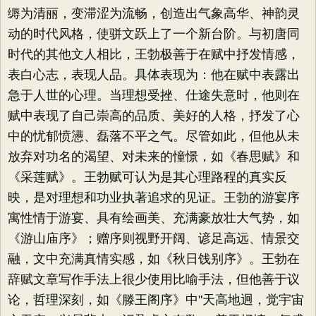
缛为清丽，变滞涩为流畅，创造出气象高华、神韵灵
动的时代风格，使骈文跃上了一个新台阶。与初唐同
时代的其他文人相比，王勃极善于在赋中抒发情感，
表白心志，表现人品。具体表现为：他在赋中表露出
急于人世的心理。当理想受挫、仕途失意时，他则在
赋中表现了自己崇高的品质、美好的人格，抒发了心
中的忧郁愤懑、磊落不平之气。尽管如此，但他从未
放弃对功名的渴望、对未来的憧憬，如《春思赋》和
《采莲赋》。王勃赋可认为是其心理路程的真实反
映，是对理想和功业执著追求的见证。王勃的游宴序
寓性情于游宴、具有绘画美、充满豪放壮大气势，如
《游山庙序》；赠序则视野开阔、谚足高远、情景交
融，文中充满真情实感，如《秋日饯别序》。王勃在
辞赋文章写作手法上很少使用比喻手法，但他善于议
论，哲理深刻，如《滕王阁序》中"天高地迥，觉宇宙