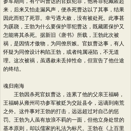
参军期间，有个叫曹达的官奴犯罪，他将罪犯藏匿起
来，后来又怕走漏风声，便杀死曹达以了其事，结果
因此而犯了死罪。幸亏遇大赦，没有被处死。此事甚
为蹊跷，王勃为什么要保护罪犯曹达，既藏匿保护又
怎能将其杀死。据新旧《唐书》所载，王勃此次被
祸，是因情才傲物，为同僚所嫉。官奴曹达事，有人
怀疑为同僚设计构陷王勃，或者纯属诬陷，不无道
理。这次被祸，虽遇赦未丢掉性命，但宣告了他仕途
的终结。
魂归南海
王勃因杀死官奴曹达，连累了他的父亲王福畴，
王福畴从雍州司功参军被贬为交趾县令，远谪到南荒
之外。这件事对王勃的打击，远远超过对自己的惩
罚。王勃为人虽有放浪不羁的一面，但他立身处世的
基本原则，却以儒家的礼法为标尺。王勃在《上百里