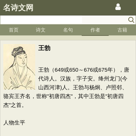
名诗文网
首页
诗文
名句
作者
古籍
王勃
王勃（649或650～676或675年），唐
代诗人。汉族，字子安。绛州龙门(今
山西河津)人。王勃与杨炯、卢照邻、
骆宾王齐名，世称"初唐四杰"，其中王勃是"初唐四
杰"之首。
人物生平