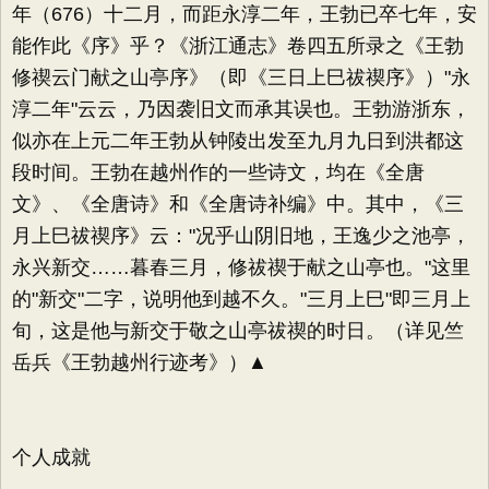
年（676）十二月，而距永淳二年，王勃已卒七年，安
能作此《序》乎？《浙江通志》卷四五所录之《王勃
修禊云门献之山亭序》（即《三日上巳祓禊序》）"永
淳二年"云云，乃因袭旧文而承其误也。王勃游浙东，
似亦在上元二年王勃从钟陵出发至九月九日到洪都这
段时间。王勃在越州作的一些诗文，均在《全唐
文》、《全唐诗》和《全唐诗补编》中。其中，《三
月上巳祓禊序》云："况乎山阴旧地，王逸少之池亭，
永兴新交……暮春三月，修祓禊于献之山亭也。"这里
的"新交"二字，说明他到越不久。"三月上巳"即三月上
旬，这是他与新交于敬之山亭祓禊的时日。（详见竺
岳兵《王勃越州行迹考》）▲
个人成就