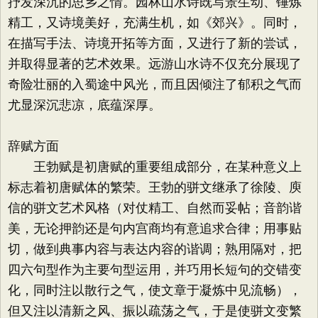
抒发深沉的思乡之情。园林山水诗既写景生动、锤炼
精工，又诗境美好，充满生机，如《郊兴》。同时，
在描写手法、诗境开拓等方面，又进行了新的尝试，
并取得显著的艺术效果。远游山水诗不仅充分展现了
奇险壮丽的入蜀途中风光，而且因倾注了郁积之气而
尤显深沉悲凉，底蕴深厚。
辞赋方面
王勃赋是初唐赋的重要组成部分，在某种意义上
标志着初唐赋体的繁荣。王勃的骈文继承了徐陵、庾
信的骈文艺术风格（对仗精工、自然而妥帖；音韵谐
美，无论押韵还是句内宫商均有意追求合律；用事贴
切，做到典事内容与表达内容的谐调；熟用隔对，把
四六句型作为主要句型运用，并巧用长短句的交错变
化，同时注以散行之气，使文章于凝炼中见流畅），
但又注以清新之风、振以疏荡之气，于是使骈文变繁