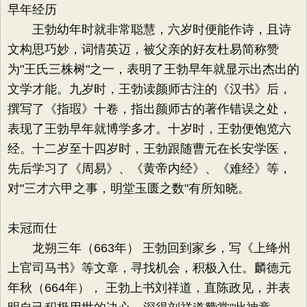
早年经历
王勃幼年时就非常聪慧，六岁时便能作诗，且诗
文构思巧妙，词情英迈，被父亲的好友杜易简称赞
为"王氏三株树"之一，表明了王勃早年就显示出杰出的
文学才能。九岁时，王勃读颜师古注的《汉书》后，
撰写了《指瑕》十卷，指出颜师古的著作错误之处，
表现了王勃早年就博学多才。十岁时，王勃便饱览六
经。十二岁至十四岁时，王勃跟随曹元在长安学医，
先后学习了《周易》、《黄帝内经》、《难经》等，
对"三才六甲之事，明堂玉匮之数"有所知晓。
未冠而仕
龙朔三年（663年） 王勃回到家乡，写《上绛州
上官司马书》等文章，寻找机会，积极入仕。麟德元
年秋（664年）， 王勃上书刘祥道，直陈政见，并表