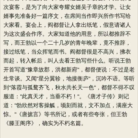
次宴客，是为了向大家夸耀女婿吴子章的才学。让女
婿事先准备好一篇序文，在席间当作即兴所作书写给
大家看。宴会上，阎都督让人拿出纸笔，假意请诸人
为这次盛会作序。大家知道他的用意，所以都推辞不
写，而王勃以一个二十几岁的青年晚辈，竟不推辞，
接过纸笔，当众挥笔而书。阎都督很是不高兴，拂衣
而起，转入帐后，叫人去看王勃写些什么。听说王勃
开首写道"豫章故郡，洪都新府"，都督便说：不过是老
生常谈。又闻"星分翼轸，地接衡庐"，沉吟不语。等听
到"落霞与孤鹜齐飞，秋水共长天一色"，都督不得不叹
服道："此真天才，当垂不朽！"。《唐才子传》则记
道："勃欣然对客操觚，顷刻而就，文不加点，满座大
惊。"《唐摭言》等书所记，或者有些夸张，但王勃
《滕王阁序》，确实为不朽名篇。