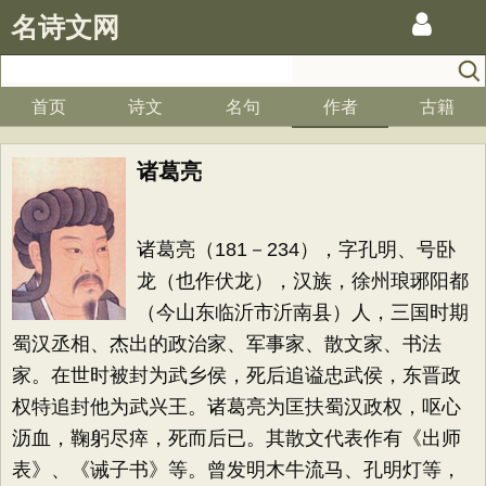
名诗文网
首页
诗文
名句
作者
古籍
诸葛亮
诸葛亮（181－234），字孔明、号卧
龙（也作伏龙），汉族，徐州琅琊阳都
（今山东临沂市沂南县）人，三国时期
蜀汉丞相、杰出的政治家、军事家、散文家、书法
家。在世时被封为武乡侯，死后追谥忠武侯，东晋政
权特追封他为武兴王。诸葛亮为匡扶蜀汉政权，呕心
沥血，鞠躬尽瘁，死而后已。其散文代表作有《出师
表》、《诫子书》等。曾发明木牛流马、孔明灯等，