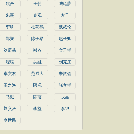
姚合
王勃
陆龟蒙
朱熹
秦观
方干
李峤
杜荀鹤
戴叔伦
郑燮
陈子昂
赵长卿
刘辰翁
郑谷
文天祥
程垓
吴融
刘克庄
卓文君
范成大
朱敦儒
王之涣
顾况
张孝祥
马戴
陈著
戎昱
刘义庆
李益
李绅
李世民