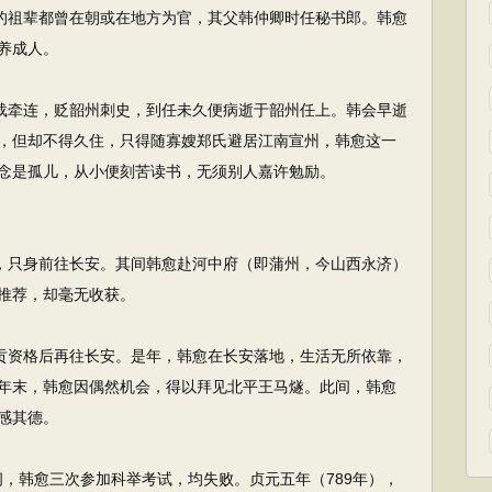
的祖辈都曾在朝或在地方为官，其父韩仲卿时任秘书郎。韩愈
养成人。
载牵连，贬韶州刺史，到任未久便病逝于韶州任上。韩会早逝
，但却不得久住，只得随寡嫂郑氏避居江南宣州，韩愈这一
念是孤儿，从小便刻苦读书，无须别人嘉许勉励。
，只身前往长安。其间韩愈赴河中府（即蒲州，今山西永济）
推荐，却毫无收获。
贡资格后再往长安。是年，韩愈在长安落地，生活无所依靠，
年末，韩愈因偶然机会，得以拜见北平王马燧。此间，韩愈
感其德。
间，韩愈三次参加科举考试，均失败。贞元五年（789年），