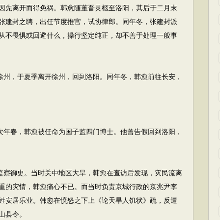
因先离开而得免祸。韩愈随董晋灵柩至洛阳，其后于二月末
张建封之聘，出任节度推官，试协律郎。同年冬，张建封派
从不畏惧或回避什么，操行坚定纯正，却不善于处理一般事
徐州，于夏季离开徐州，回到洛阳。同年冬，韩愈前往长安，
次年春，韩愈被任命为国子监四门博士。他曾告假回到洛阳，
监察御史。当时关中地区大旱，韩愈在查访后发现，灾民流离
重的灾情，韩愈痛心不已。而当时负责京城行政的京兆尹李
姓安居乐业。韩愈在愤怒之下上《论天旱人饥状》疏，反遭
山县令。