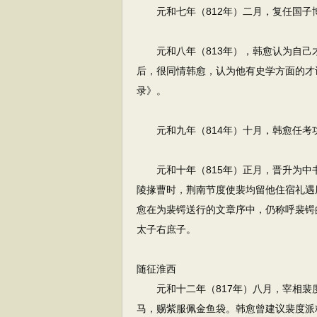
元和七年（812年）二月，复任国子
元和八年（813年），韩愈认为自己
后，很同情韩愈，认为他有史学方面的才
录》。
元和九年（814年）十月，韩愈任考
元和十年（815年）正月，晋升为中
陵掾曹时，荆南节度使裴均留他住宿礼遇
愈在为裴锷送行的文章序中，仍称呼裴锷
太子右庶子。
随征淮西
元和十二年（817年）八月，宰相裴
马，赐紫服佩金鱼袋。韩愈曾建议裴度派