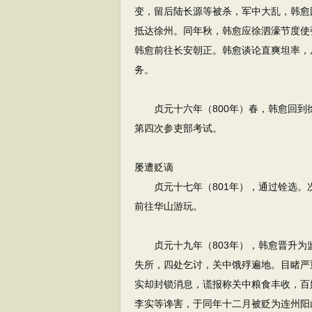
变，留后陆长源等被杀，军中大乱，韩愈
抵达徐州。同年秋，韩愈应徐泗濠节度使
韩愈前往长安朝正。韩愈谈论直爽坦率，
务。
贞元十六年（800年）春，韩愈回到
第四次参吏部考试。
屡遭贬谪
贞元十七年（801年），通过铨选。
前往华山游玩。
贞元十九年（803年），韩愈晋升为
失所，四处乞讨，关中饿殍遍地。目睹严
实却封锁消息，谎报称关中粮食丰收，百
李实等谗害，于同年十二月被贬为连州阳