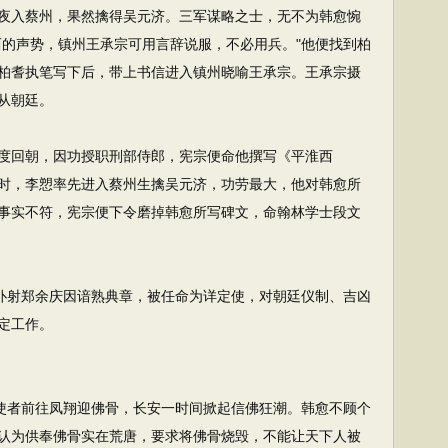
夜入蔡州，果然擒得吴元济。三军谋略之士，无不为韩愈惋
西的声势，镇州王承宗可用言辞说服，不必用兵。"他便找到柏
柏耆执笔写下后，带上书信进入镇州晓喻王承宗。王承宗摄
从朝廷。
回朝，因功授职刑部侍郎，宪宗便命他撰写《平淮西
时，李愬率先进入蔡州生擒吴元济，功劳最大，他对韩愈所
事实不符，宪宗便下令磨掉韩愈所写碑文，命翰林学士段文
仆射郑余庆因谙熟典章，被任命为详定使，对朝廷仪制、吉凶
定工作。
使者前往凤翔迎佛骨，长安一时间掀起信佛狂潮。韩愈不顾个
认为供奉佛骨实在荒唐，要求将佛骨烧毁，不能让天下人被