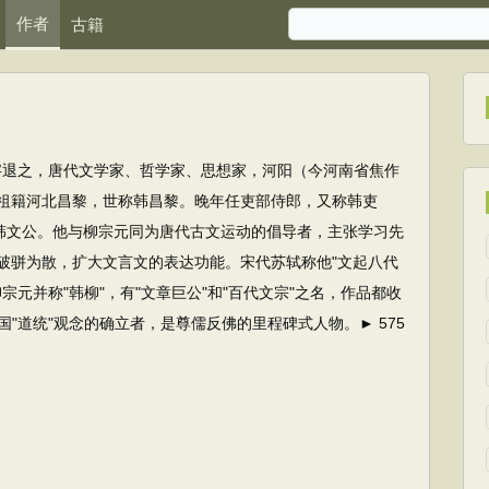
作者
古籍
4）字退之，唐代文学家、哲学家、思想家，河阳（今河南省焦作
祖籍河北昌黎，世称韩昌黎。晚年任吏部侍郎，又称韩吏
称韩文公。他与柳宗元同为唐代古文运动的倡导者，主张学习先
破骈为散，扩大文言文的表达功能。宋代苏轼称他"文起八代
元并称"韩柳"，有"文章巨公"和"百代文宗"之名，作品都收
"道统"观念的确立者，是尊儒反佛的里程碑式人物。► 575