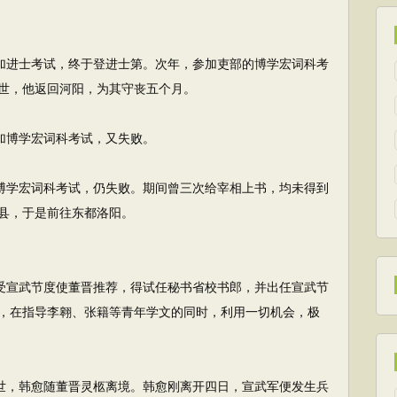
加进士考试，终于登进士第。次年，参加吏部的博学宏词科考
世，他返回河阳，为其守丧五个月。
加博学宏词科考试，又失败。
博学宏词科考试，仍失败。期间曾三次给宰相上书，均未得到
县，于是前往东都洛阳。
受宣武节度使董晋推荐，得试任秘书省校书郎，并出任宣武节
，在指导李翱、张籍等青年学文的同时，利用一切机会，极
世，韩愈随董晋灵柩离境。韩愈刚离开四日，宣武军便发生兵