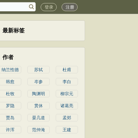
登录
注册
最新标签
作者
纳兰性德
苏轼
杜甫
韩愈
岑参
李白
杜牧
陶渊明
柳宗元
罗隐
贯休
诸葛亮
贾岛
晏几道
孟郊
许浑
范仲淹
王建