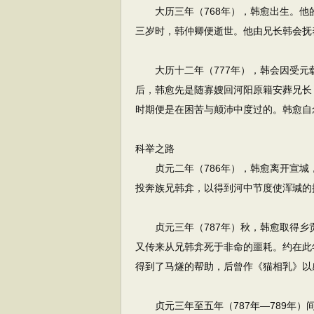
大历三年（768年），韩愈出生。他
三岁时，韩仲卿便逝世。他由兄长韩会抚
大历十二年（777年），韩会因受元
后，韩愈先是随寡嫂回河阳原籍安葬兄长
时期便是在困苦与颠沛中度过的。韩愈自
科举之路
贞元二年（786年），韩愈离开宣城
投奔族兄韩弇，以得到河中节度使浑瑊的
贞元三年（787年）秋，韩愈取得乡
又传来从兄韩弇死于非命的噩耗。约在此
得到了马燧的帮助，后曾作《猫相乳》以
贞元三年至五年（787年—789年）