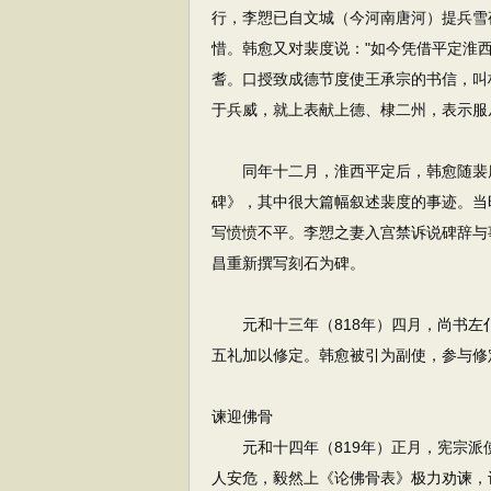
行，李愬已自文城（今河南唐河）提兵雪
惜。韩愈又对裴度说："如今凭借平定淮
耆。口授致成德节度使王承宗的书信，叫
于兵威，就上表献上德、棣二州，表示服
同年十二月，淮西平定后，韩愈随裴度
碑》，其中很大篇幅叙述裴度的事迹。当
写愤愤不平。李愬之妻入宫禁诉说碑辞与
昌重新撰写刻石为碑。
元和十三年（818年）四月，尚书左
五礼加以修定。韩愈被引为副使，参与修
谏迎佛骨
元和十四年（819年）正月，宪宗派
人安危，毅然上《论佛骨表》极力劝谏，