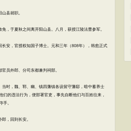
阳山县就职。
赦免，于夏秋之间离开阳山县。八月，获授江陵法曹参军。
长安，官授权知国子博士。元和三年（808年），韩愈正式
都官员外郎、分司东都兼判祠部。
。当时，魏、郓、幽、镇四藩镇各设留守藩邸，暗中蓄养士
他们的违法行为，便部署官吏，事先自断他们与百姓往来，
停手。
外郎，回到长安。