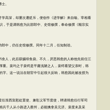
博士。
才学高深，却屡次遭贬斥，便创作《进学解》来自喻。宰相看
识，于是调韩愈为比部郎中、史馆修撰，奉命修撰《顺宗实
功郎中，仍任史馆修撰。同年十二月，任知制诰。
书舍人，此后获赐绯鱼袋。不久，厌恶韩愈的人称他先前任江
厚重。裴均之子裴锷是平庸浅陋之人，裴锷看望父亲时，韩
的字。这一说法在朝官中引起很大反响，韩愈因此被改授为
度任淮西宣慰处置使、兼彰义军节度使，聘请韩愈任行军司
精兵千人从小路进入蔡州，必能擒拿吴元济。裴度未及采