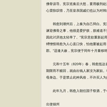
佛骨误导。宪宗览奏后大怒，要用极刑处
心震惊叹惜，乃至皇亲国戚们也认为对韩
韩愈到潮州后，上奏为自己辩白。宪宗
谏迎佛骨之事，他很是爱护朕，朕难道不
因此讨厌他太轻率了。"宪宗意欲重新起
镈憎恨韩愈为人心直口快，怕他重被起用
郡。"适逢大赦，宪宗便于同年十月量移
元和十五年（820年）春，韩愈抵达
期限而不赎回，就由出钱人家没为家奴。
母身边。于是禁止此种风俗，不许买人为
此年九月，韩愈入朝任国子祭酒，于
出使镇州