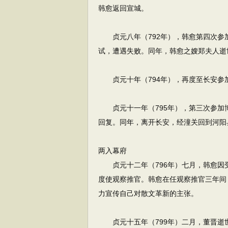
韩愈返回宣城。
贞元八年（792年），韩愈第四次参
试，遭遇失败。同年，韩愈之嫂郑夫人逝
贞元十年（794年），再度至长安参
贞元十一年（795年），第三次参加
回复。同年，离开长安，经潼关回到河阳
两入幕府
贞元十二年（796年）七月，韩愈因
度使观察推官。韩愈在任观察推官三年间
力宣传自己对散文革新的主张。
贞元十五年（799年）二月，董晋逝