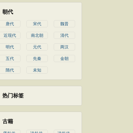
朝代
唐代
宋代
魏晋
近现代
南北朝
清代
明代
元代
两汉
五代
先秦
金朝
隋代
未知
热门标签
古籍