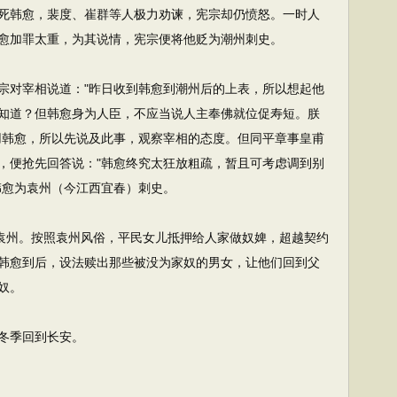
死韩愈，裴度、崔群等人极力劝谏，宪宗却仍愤怒。一时人
愈加罪太重，为其说情，宪宗便将他贬为潮州刺史。
对宰相说道："昨日收到韩愈到潮州后的上表，所以想起他
知道？但韩愈身为人臣，不应当说人主奉佛就位促寿短。朕
用韩愈，所以先说及此事，观察宰相的态度。但同平章事皇甫
，便抢先回答说："韩愈终究太狂放粗疏，暂且可考虑调到别
韩愈为袁州（今江西宜春）刺史。
袁州。按照袁州风俗，平民女儿抵押给人家做奴婢，超越契约
韩愈到后，设法赎出那些被没为家奴的男女，让他们回到父
奴。
冬季回到长安。