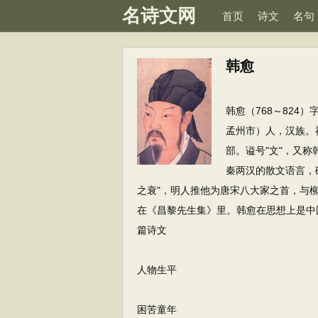
名诗文网
首页
诗文
名句
韩愈
韩愈（768～82
孟州市）人，汉族。
部。谥号"文"，又
秦两汉的散文语言，
之衰"，明人推他为唐宋八大家之首，与柳宗
在《昌黎先生集》里。韩愈在思想上是中国
篇诗文
人物生平
困苦童年