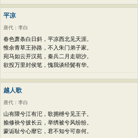
平凉
唐代
：
李白
春色萧条白日斜，平凉西北见天涯。
惟余青草王孙路，不入朱门弟子家。
宛马如云开汉苑，秦兵二月走胡沙。
欲投万里封侯笔，愧我谈经鬓有华。
越人歌
唐代
：
李白
山有隈兮江有汜，歌拥枻兮见王子。
揄修袂兮披长云，举绣被兮风纷纷。
蒙诟耻兮心靡它，君不知兮可奈何。