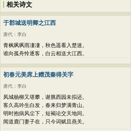
相关诗文
于郡城送明卿之江西
唐代
：
李白
青枫飒飒雨凄凄，秋色遥看入楚迷。
谁向孤舟怜逐客，白云相送大江西。
初春元美席上赠茂秦得关字
唐代
：
李白
凤城杨柳又堪攀，谢脁西园未拟还。
客久高吟生白发，春来归梦满青山。
明时抱病风尘下，短褐论交天地间。
闻道鹿门妻子在，只今词赋且燕关。