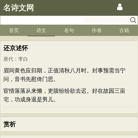
名诗文网
首页
诗文
名句
作者
古籍
还京述怀
唐代
：
李白
眉间黄色应归期，正值清秋八月时。封事预需当宁
问，音书先慰倚门思。
宦情落落从来懒，吏牍纷纷欲去迟。好在故园三亩
宅，功成身退是男儿。
赏析