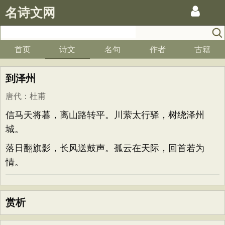
名诗文网
首页
诗文
名句
作者
古籍
到泽州
唐代
：
杜甫
信马天将暮，离山路转平。川萦太行驿，树绕泽州
城。
落日翻旗影，长风送鼓声。孤云在天际，回首若为
情。
赏析