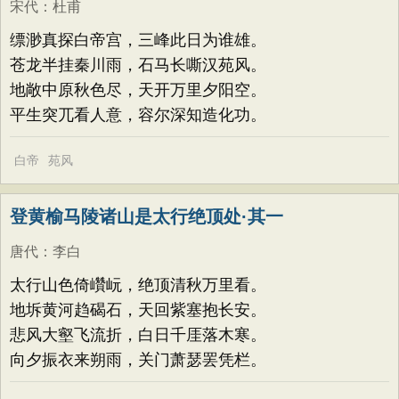
宋代
：
杜甫
缥渺真探白帝宫，三峰此日为谁雄。
苍龙半挂秦川雨，石马长嘶汉苑风。
地敞中原秋色尽，天开万里夕阳空。
平生突兀看人意，容尔深知造化功。
白帝
苑风
登黄榆马陵诸山是太行绝顶处·其一
唐代
：
李白
太行山色倚巑岏，绝顶清秋万里看。
地坼黄河趋碣石，天回紫塞抱长安。
悲风大壑飞流折，白日千厓落木寒。
向夕振衣来朔雨，关门萧瑟罢凭栏。