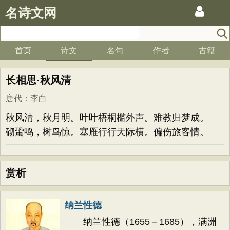
名诗文网
首页
诗文
名句
作者
古籍
长相思·秋风清
唐代
：
李白
秋风清，秋月明。叶叶梧桐槛外声。难教归梦成。
砌蛩鸣，树鸟惊。塞雁行行天际横。偏伤旅客情。
赏析
纳兰性德
纳兰性德（1655－1685），满洲