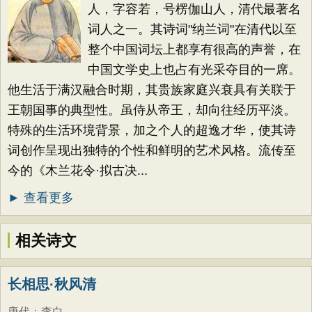
人，字容若，号楞伽山人，清代最著名
词人之一。其诗词"纳兰词"在清代以至
整个中国词坛上都享有很高的声誉，在
中国文学史上也占有光采夺目的一席。
他生活于满汉融合时期，其贵族家庭兴衰具有关联于
王朝国事的典型性。虽侍从帝王，却向往经历平淡。
特殊的生活环境背景，加之个人的超逸才华，使其诗
词创作呈现出独特的个性和鲜明的艺术风格。流传至
今的《木兰花令·拟古决...
► 查看更多
相关诗文
长相思·秋风清
唐代
：
李白